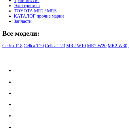
Трансмиссия
Электроника
TOYOTA MR2 / MRS
КАТАЛОГ прочие марки
Запчасти
Все модели:
Celica T18
Celica T20
Celica T23
MR2 W10
MR2 W20
MR2 W30
- Общая информация -
Правила заказа
Доставка с Ebay
Гарантия
Форум
Партнеры
История Toyota Celica