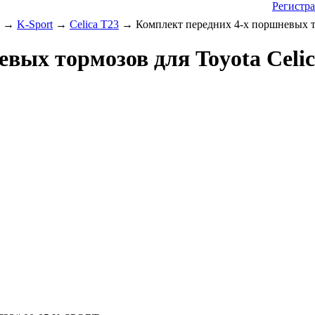
Регистр
→
K-Sport
→
Celica T23
→ Комплект передних 4-х поршневых то
евых тормозов для Toyota Celi