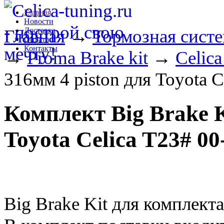
Главная
Новости
Главная
Доставка
→
Тормозная сист
Оплата
Контакты
→
Proma Brake kit
→
Celic
316мм 4 piston для Toyota
Комплект Big Brake Ki
Toyota Celica T23# 
Big Brake Kit для компле