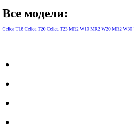
Все модели:
Celica T18
Celica T20
Celica T23
MR2 W10
MR2 W20
MR2 W30
- Общая информация
Правила заказа
Доставка с Ebay
Гарантия
Форум