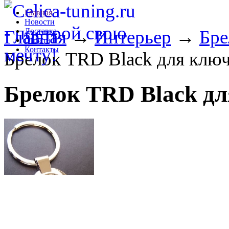
Главная
Новости
Главная
Доставка
→
Интерьер
→
Бре
Оплата
Контакты
Брелок TRD Black для клю
Брелок TRD Black д