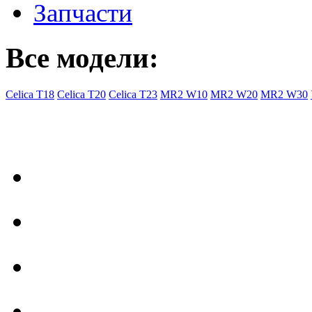
Запчасти
Все модели:
Celica T18
Celica T20
Celica T23
MR2 W10
MR2 W20
MR2 W30
- Общая информация
Правила заказа
Доставка с Ebay
Гарантия
Форум