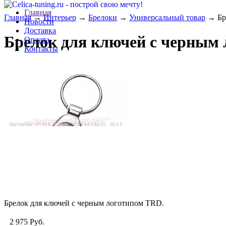
Главная
Главная
→
Интерьер
→
Брелоки
→
Универсальный товар
→ Бре
Новости
Доставка
Брелок для ключей с черным
Оплата
Контакты
Брелок для ключей с черным логотипом TRD.
2 975
Руб.