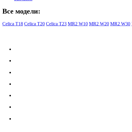
Все модели:
Celica T18
Celica T20
Celica T23
MR2 W10
MR2 W20
MR2 W30
- Общая информация -
Правила заказа
Доставка с Ebay
Гарантия
Форум
Партнеры
История Toyota Celica
- Наш Техцентр -