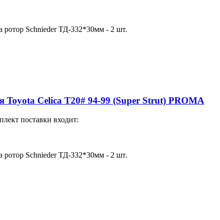
а ротор Schnieder ТД-332*30мм - 2 шт.
ля Toyota Celica T20# 94-99 (Super Strut) PROMA
плект поставки входит:
а ротор Schnieder ТД-332*30мм - 2 шт.