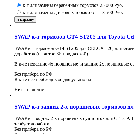
к-т для замены барабанных тормозов
25 000
Руб.
к-т для замены дисковых тормозов
18 500
Руб.
SWAP к-т тормозов GT4 ST205 для Toyota Cel
SWAP к-т тормозов GT4 ST205 для CELCA T20, для замены
доработок (на автос SS повдвеской)
В к-те передние 4х поршневые и задние 2х поршневые су
Без прлбера по РФ
В к-те все необходимое для установки
Нет в наличии
SWAP к-т задних 2-х поршневых тормозов для
SWAP к-т задних 2-х поршневых суппортов для CELCA T20
тербует доработок.
Без прлбера по РФ