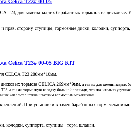
ta Celica T23# 00-05
CA T23, для замены задних барабанных тормозов на дисковые. У
. и прав. сторону, ступицы, тормозные диски, колодки, суппорта,
ta Celica T23# 00-05 BIG KIT
для CELCA T23 288мм*10мм.
ых дисковых тормоза CELICA 269мм*9мм,
а так же для замены задних 
23, а так же тормозную колодку большой площади, что значительно улучшае
так же как альтернатива штатным тормозным механизмам.
 креплений. При установки в замен барабанных торм. механизмо
ки, колодки, суппорта, ступицы, торм.
шланги
.