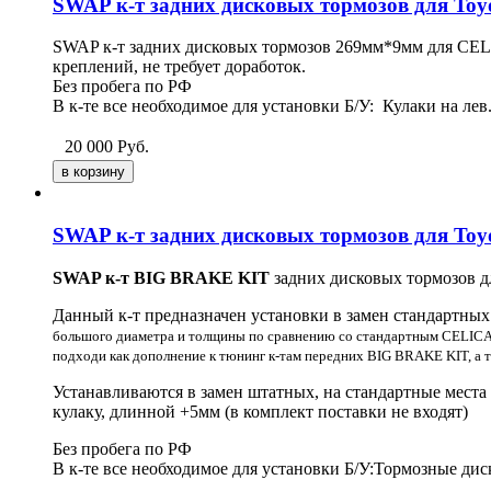
SWAP к-т задних дисковых тормозов для Toyo
SWAP к-т задних дисковых тормозов
269мм*9мм
для CEL
креплений, не требует доработок.
Без пробега по РФ
В к-те все необходимое для установки Б/У: Кулаки на лев
20 000
Руб.
SWAP к-т задних дисковых тормозов для Toyo
SWAP к-т BIG BRAKE KIT
задних дисковых тормозов 
Данный к-т предназначен установки в замен стандартн
большого диаметра и толщины по сравнению со стандартным CELICA T
подходи как дополнение к тюнинг к-там передних BIG BRAKE KIT, а 
Устанавливаются в замен штатных, на стандартные места
кулаку, длинной +5мм (в комплект поставки не входят)
Без пробега по РФ
В к-те все необходимое для установки Б/У:Тормозные дис