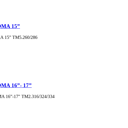
OMA 15”
A 15” ТМ5.260/286
OMA 16”- 17”
A 16”-17" ТМ2.316/324/334