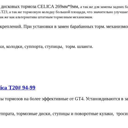
ых дисковых тормоза CELICA 269мм*9мм,
а так же для замены задних 
23, а так же тормозную колодку большой площади, что значительно улучшае
так же как альтернатива штатным тормозным механизмам.
 креплений. При установки в замен барабанных торм. механизмо
ки, колодки, суппорта, ступицы, торм.
шланги
.
ica T20# 94-99
 тормозов на более эффективные от GT4. Установдиваются в за
ппрата, тормозные диски, ступицы и поворотные кулаки, троси