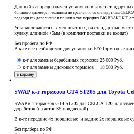
Данный к-т предназначен установки в замен стандартн
большого диаметра и толщины по сравнению со стандартным CELICA T
подходи как дополнение к тюнинг к-там передних BIG BRAKE KIT, а 
Устанавливаются в замен штатных, на стандартные места
кулаку, длинной +5мм (в комплект поставки не входят)
Без пробега по РФ
В к-те все необходимое для установки Б/У:Тормозные дис
к-т для замены барабанных тормозов
25 000
Руб.
к-т для замены дисковых тормозов
18 500
Руб.
SWAP к-т тормозов GT4 ST205 для Toyota Cel
SWAP к-т тормозов GT4 ST205 для CELCA T20, для замены
доработок (на автос SS повдвеской)
В к-те передние 4х поршневые и задние 2х поршневые су
Без прлбера по РФ