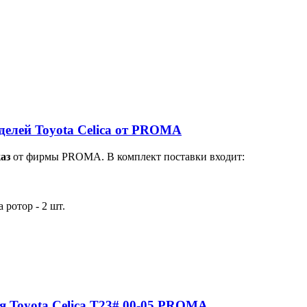
оделей Toyota Celica от PROMA
каз
от фирмы PROMA. В комплект поставки входит:
 ротор - 2 шт.
для Toyota Celica T23# 00-05 PROMA