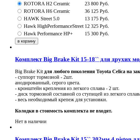
ROTORA Н2 Ceramic
23 800
Руб.
ROTORA Н6 Ceramic
36 125
Руб.
HAWK Street 5.0
13 175
Руб.
Hawk HighPerformanceStreet
12 325
Руб.
Hawk Performance HP+
15 300
Руб.
Комплект Big Brake Kit 15-18`` для друхих м
Big Brake Kit
для любого поколения Toyota Celica на за
- суппорт тормозной - 2шт.
анодированный, серого цвета.
- кронштейн крепления из легкого сплава - 2 шт.
- диск тормозной составной со ступицей из легкого сплава
- весь необходимый крепеж для установки.
Колодки в стоимость комплекта не входят.
Нет в наличии
Комплект Big Brake Kit 15`` 302мм 4 piston 