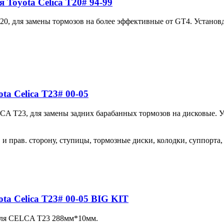
 Toyota Celica T20# 94-99
, для замены тормозов на более эффективные от GT4. Установд
ta Celica T23# 00-05
CA T23, для замены задних барабанных тормозов на дисковые. У
. и прав. сторону, ступицы, тормозные диски, колодки, суппорта,
ta Celica T23# 00-05 BIG KIT
для CELCA T23 288мм*10мм.