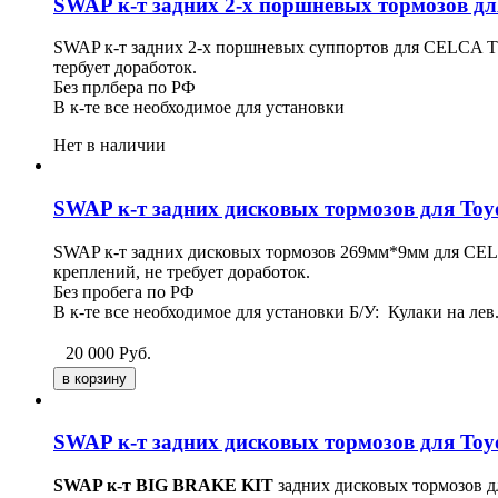
SWAP к-т задних 2-х поршневых тормозов для
SWAP к-т задних 2-х поршневых суппортов для CELCA T20
тербует доработок.
Без прлбера по РФ
В к-те все необходимое для установки
Нет в наличии
SWAP к-т задних дисковых тормозов для Toyo
SWAP к-т задних дисковых тормозов
269мм*9мм
для CEL
креплений, не требует доработок.
Без пробега по РФ
В к-те все необходимое для установки Б/У: Кулаки на лев
20 000
Руб.
SWAP к-т задних дисковых тормозов для Toyo
SWAP к-т BIG BRAKE KIT
задних дисковых тормозов 