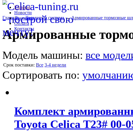
Главная
Новости
Главная
→
Тормозная система
→
Армированные тормозные шл
Доставка
Оплата
Контакты
Армированные торм
Модель машины:
все модел
Cрок поставки:
Все
3-4 недели
Сортировать по:
умолчани
Комплект армированн
Toyota Celica T23# 00-