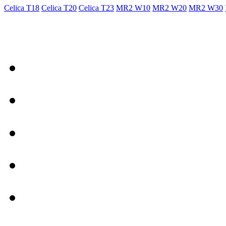
Celica T18
Celica T20
Celica T23
MR2 W10
MR2 W20
MR2 W30
- Общая информация
Правила заказа
Доставка с Ebay
Гарантия
Форум
Партнеры