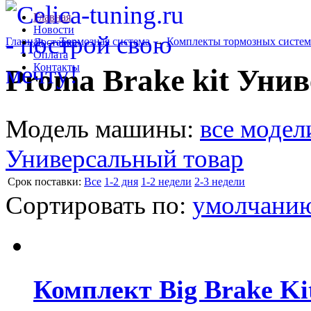
Главная
Новости
Главная
→
Тормозная система
→
Комплекты тормозных систем
Доставка
Оплата
Контакты
Proma Brake kit Уни
Модель машины:
все модел
Универсальный товар
Cрок поставки:
Все
1-2 дня
1-2 недели
2-3 недели
Сортировать по:
умолчани
Комплект Big Brake Kit