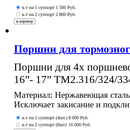
к-т на 1 суппорт
1 500
Руб.
к-т на 2 суппорт
2 800
Руб.
Поршни для тормозног
Поршни для 4х поршнев
16”- 17” ТМ2.316/324/33
Мaтериал: Нержавeющая cтaль
Исключает з
aкисaниe и подкли
к-т на 1 суппорт (4шт.)
8 000
Руб.
к-т на 2 суппорт (8шт)
16 000
Руб.