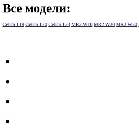
Все модели:
Celica T18
Celica T20
Celica T23
MR2 W10
MR2 W20
MR2 W30
- Общая информация
Правила заказа
Доставка с Ebay
Гарантия
Форум