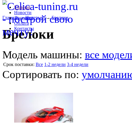
Главная
Новости
Главная
→
Интерьер
→
Брелоки
Доставка
Оплата
Контакты
Брелоки
Модель машины:
все модел
Cрок поставки:
Все
1-2 недели
3-4 недели
Сортировать по:
умолчани