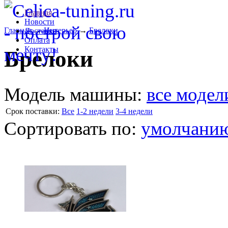
Главная
Новости
Главная
→
Интерьер
→
Брелоки
Доставка
Оплата
Контакты
Брелоки
Модель машины:
все модел
Cрок поставки:
Все
1-2 недели
3-4 недели
Сортировать по:
умолчани