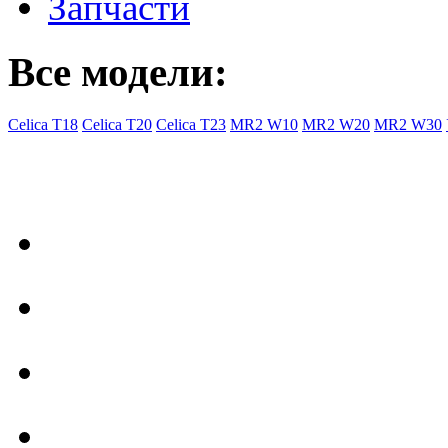
Запчасти
Все модели:
Celica T18
Celica T20
Celica T23
MR2 W10
MR2 W20
MR2 W30
- Общая информация
Правила заказа
Доставка с Ebay
Гарантия
Форум