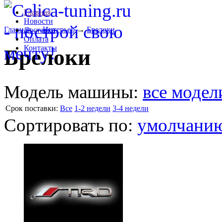
Главная
Новости
Главная
→
Интерьер
→
Брелоки
Доставка
Оплата
Контакты
Брелоки
Модель машины:
все модел
Cрок поставки:
Все
1-2 недели
3-4 недели
Сортировать по:
умолчани